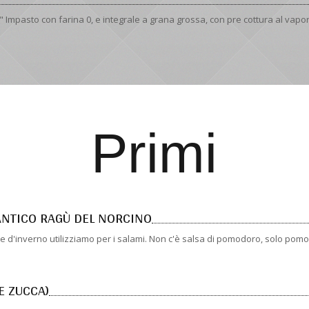
Impasto con farina 0, e integrale a grana grossa, con pre cottura al vapor
Primi
’ANTICO RAGÙ DEL NORCINO
che d'inverno utilizziamo per i salami. Non c'è salsa di pomodoro, solo pomod
 E ZUCCA)