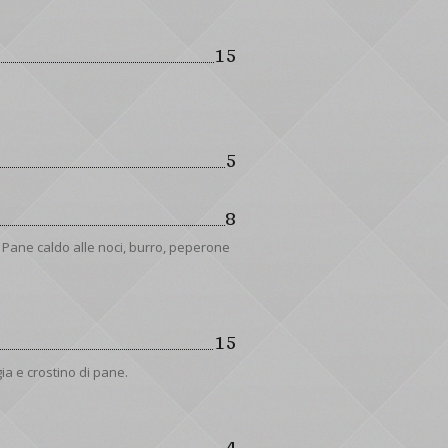
15
5
8
 Pane caldo alle noci, burro, peperone
15
gia e crostino di pane.
4