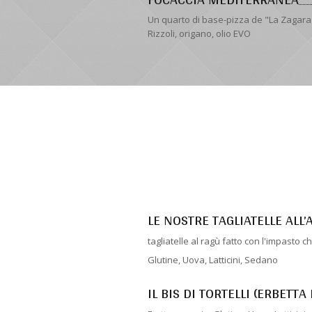
Un quarto di base-pizza de "La Zagara" 
Rizzoli, origano, olio EVO
LE NOSTRE TAGLIATELLE ALL
tagliatelle al ragù fatto con l'impasto 
Glutine, Uova, Latticini, Sedano
IL BIS DI TORTELLI (ERBETTA