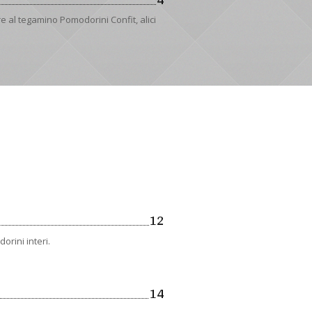
e al tegamino Pomodorini Confit, alici
12
orini interi.
14