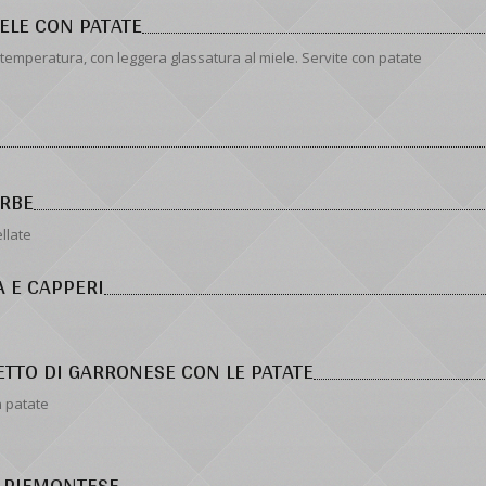
IELE CON PATATE
a temperatura, con leggera glassatura al miele. Servite con patate
ERBE
llate
A E CAPPERI
ETTO DI GARRONESE CON LE PATATE
n patate
A PIEMONTESE