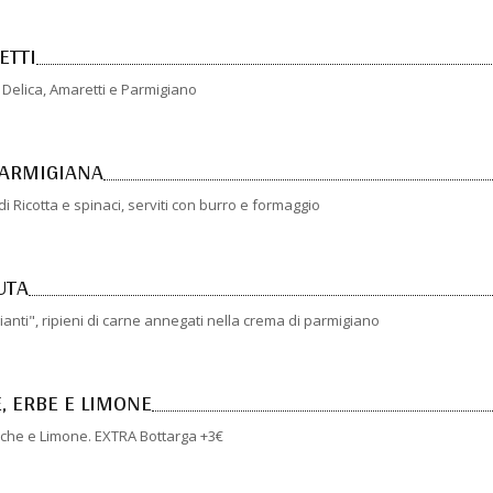
ETTI
a Delica, Amaretti e Parmigiano
 PARMIGIANA
i di Ricotta e spinaci, serviti con burro e formaggio
UTA
gianti", ripieni di carne annegati nella crema di parmigiano
, ERBE E LIMONE
iche e Limone. EXTRA Bottarga +3€