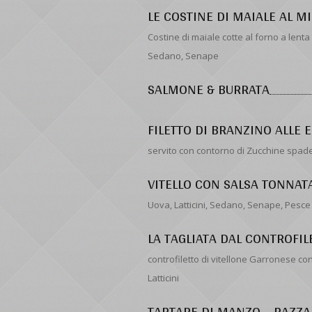
LE COSTINE DI MAIALE AL M
Costine di maiale cotte al forno a lent
Sedano, Senape
SALMONE & BURRATA
FILETTO DI BRANZINO ALLE 
servito con contorno di Zucchine spade
VITELLO CON SALSA TONNAT
Uova, Latticini, Sedano, Senape, Pesce
LA TAGLIATA DAL CONTROFIL
controfiletto di vitellone Garronese co
Latticini
TARTARE DI MANZO – RAZZ